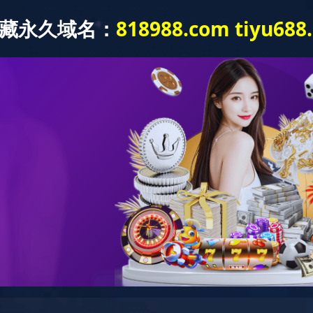
体育
产品中心
新闻中心
技术文章
联
pp官
米兰体
中国)