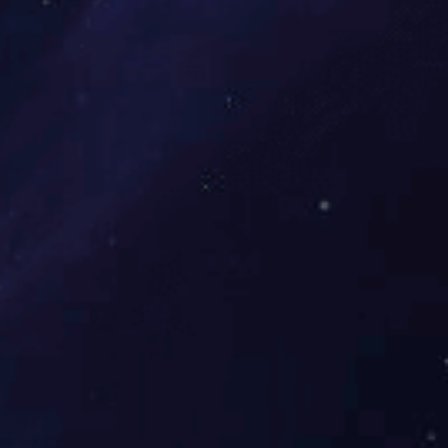
恒温水槽
超低温恒温槽
型号：SC-25
型号：DC-801